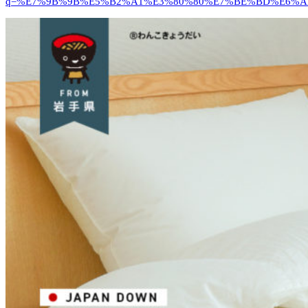
q=%E7%9B%9B%E5%B2%A1%E3%80%80%E7%BE%BD%E6%AF%9