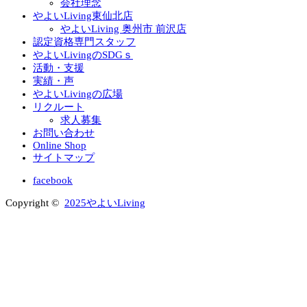
会社理念
やよいLiving東仙北店
やよいLiving 奥州市 前沢店
認定資格専門スタッフ
やよいLivingのSDGｓ
活動・支援
実績・声
やよいLivingの広場
リクルート
求人募集
お問い合わせ
Online Shop
サイトマップ
facebook
Copyright ©
2025やよいLiving