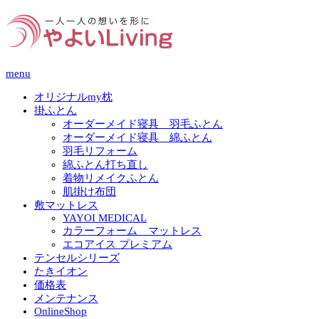
menu
オリジナルmy枕
掛ふとん
オーダーメイド寝具 羽毛ふとん
オーダーメイド寝具 綿ふとん
羽毛リフォーム
綿ふとん打ち直し
着物リメイクふとん
肌掛け布団
敷マットレス
YAYOI MEDICAL
カラーフォーム マットレス
エコアイス プレミアム
テンセルシリーズ
たきイオン
価格表
メンテナンス
OnlineShop