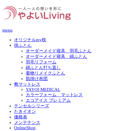
menu
オリジナルmy枕
掛ふとん
オーダーメイド寝具 羽毛ふとん
オーダーメイド寝具 綿ふとん
羽毛リフォーム
綿ふとん打ち直し
着物リメイクふとん
肌掛け布団
敷マットレス
YAYOI MEDICAL
カラーフォーム マットレス
エコアイス プレミアム
テンセルシリーズ
たきイオン
価格表
メンテナンス
OnlineShop