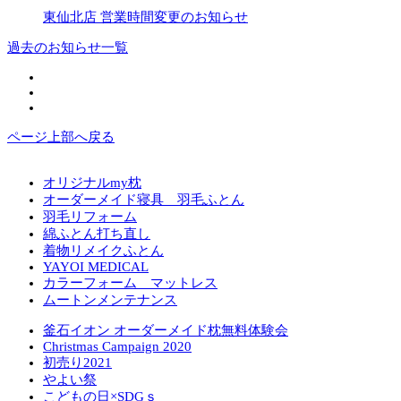
東仙北店 営業時間変更のお知らせ
過去のお知らせ一覧
ページ上部へ戻る
オリジナルmy枕
オーダーメイド寝具 羽毛ふとん
羽毛リフォーム
綿ふとん打ち直し
着物リメイクふとん
YAYOI MEDICAL
カラーフォーム マットレス
ムートンメンテナンス
釜石イオン オーダーメイド枕無料体験会
Christmas Campaign 2020
初売り2021
やよい祭
こどもの日×SDGｓ