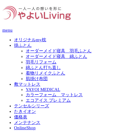
menu
オリジナルmy枕
掛ふとん
オーダーメイド寝具 羽毛ふとん
オーダーメイド寝具 綿ふとん
羽毛リフォーム
綿ふとん打ち直し
着物リメイクふとん
肌掛け布団
敷マットレス
YAYOI MEDICAL
カラーフォーム マットレス
エコアイス プレミアム
テンセルシリーズ
たきイオン
価格表
メンテナンス
OnlineShop