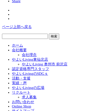
Share
ページ上部へ戻る
検
索:
ホーム
会社概要
会社理念
やよいLiving東仙北店
やよいLiving 奥州市 前沢店
認定資格専門スタッフ
やよいLivingのSDGｓ
活動・支援
実績・声
やよいLivingの広場
リクルート
求人募集
お問い合わせ
Online Shop
サイトマップ