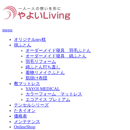
menu
オリジナルmy枕
掛ふとん
オーダーメイド寝具 羽毛ふとん
オーダーメイド寝具 綿ふとん
羽毛リフォーム
綿ふとん打ち直し
着物リメイクふとん
肌掛け布団
敷マットレス
YAYOI MEDICAL
カラーフォーム マットレス
エコアイス プレミアム
テンセルシリーズ
たきイオン
価格表
メンテナンス
OnlineShop