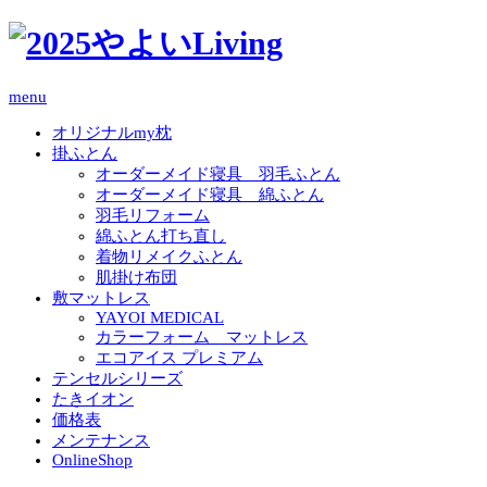
menu
オリジナルmy枕
掛ふとん
オーダーメイド寝具 羽毛ふとん
オーダーメイド寝具 綿ふとん
羽毛リフォーム
綿ふとん打ち直し
着物リメイクふとん
肌掛け布団
敷マットレス
YAYOI MEDICAL
カラーフォーム マットレス
エコアイス プレミアム
テンセルシリーズ
たきイオン
価格表
メンテナンス
OnlineShop