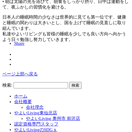
• 朝は太陽の光を浴びて、朝食をしっかり摂り、日中は運動をし
て、夜ふかしの習慣化を避ける。
日本人の睡眠時間の少なさは世界的に見ても第一位です、健康
と睡眠の関わりは大きいとし、国を上げて睡眠の見直しに取り
組んでいます。
私達やよいリビングも皆様の睡眠を少しでも良い方向へ向かう
よう日々勉強し努力していきます。
Share
ページ上部へ戻る
検索:
ホーム
会社概要
会社理念
やよいLiving東仙北店
やよいLiving 奥州市 前沢店
認定資格専門スタッフ
やよいLivingのSDGｓ