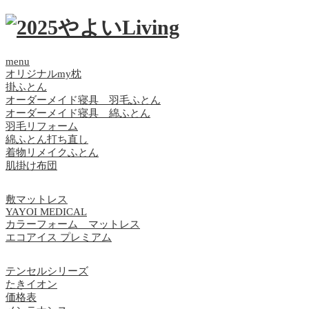
menu
オリジナルmy枕
掛ふとん
オーダーメイド寝具 羽毛ふとん
オーダーメイド寝具 綿ふとん
羽毛リフォーム
綿ふとん打ち直し
着物リメイクふとん
肌掛け布団
敷マットレス
YAYOI MEDICAL
カラーフォーム マットレス
エコアイス プレミアム
テンセルシリーズ
たきイオン
価格表