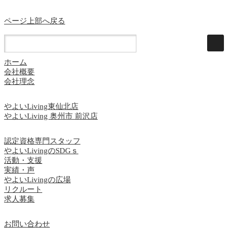
ページ上部へ戻る
ホーム
会社概要
会社理念
やよいLiving東仙北店
やよいLiving 奥州市 前沢店
認定資格専門スタッフ
やよいLivingのSDGｓ
活動・支援
実績・声
やよいLivingの広場
リクルート
求人募集
お問い合わせ