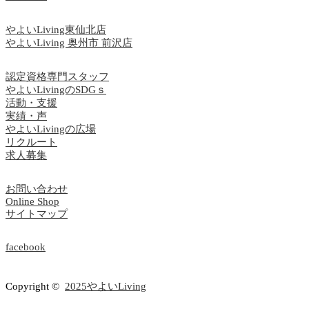
やよいLiving東仙北店
やよいLiving 奥州市 前沢店
認定資格専門スタッフ
やよいLivingのSDGｓ
活動・支援
実績・声
やよいLivingの広場
リクルート
求人募集
お問い合わせ
Online Shop
サイトマップ
facebook
Copyright ©
2025やよいLiving