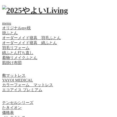
menu
オリジナルmy枕
掛ふとん
オーダーメイド寝具 羽毛ふとん
オーダーメイド寝具 綿ふとん
羽毛リフォーム
綿ふとん打ち直し
着物リメイクふとん
肌掛け布団
敷マットレス
YAYOI MEDICAL
カラーフォーム マットレス
エコアイス プレミアム
テンセルシリーズ
たきイオン
価格表