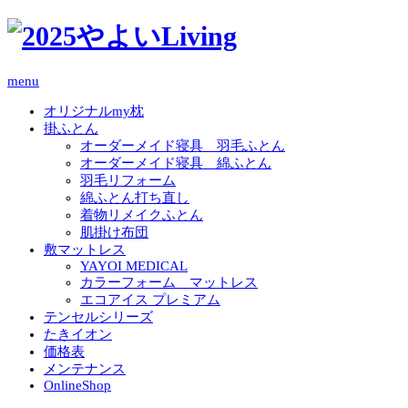
menu
オリジナルmy枕
掛ふとん
オーダーメイド寝具 羽毛ふとん
オーダーメイド寝具 綿ふとん
羽毛リフォーム
綿ふとん打ち直し
着物リメイクふとん
肌掛け布団
敷マットレス
YAYOI MEDICAL
カラーフォーム マットレス
エコアイス プレミアム
テンセルシリーズ
たきイオン
価格表
メンテナンス
OnlineShop