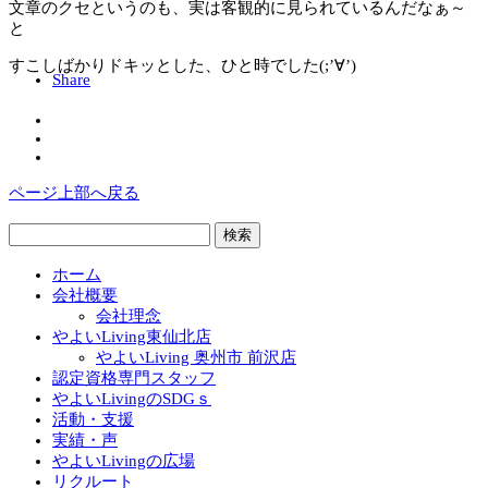
文章のクセというのも、実は客観的に見られているんだなぁ～
と
すこしばかりドキッとした、ひと時でした(;’∀’)
Share
ページ上部へ戻る
検
索:
ホーム
会社概要
会社理念
やよいLiving東仙北店
やよいLiving 奥州市 前沢店
認定資格専門スタッフ
やよいLivingのSDGｓ
活動・支援
実績・声
やよいLivingの広場
リクルート