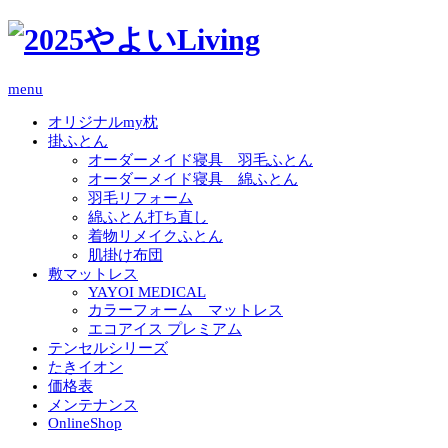
menu
オリジナルmy枕
掛ふとん
オーダーメイド寝具 羽毛ふとん
オーダーメイド寝具 綿ふとん
羽毛リフォーム
綿ふとん打ち直し
着物リメイクふとん
肌掛け布団
敷マットレス
YAYOI MEDICAL
カラーフォーム マットレス
エコアイス プレミアム
テンセルシリーズ
たきイオン
価格表
メンテナンス
OnlineShop