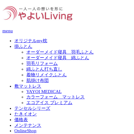
menu
オリジナルmy枕
掛ふとん
オーダーメイド寝具 羽毛ふとん
オーダーメイド寝具 綿ふとん
羽毛リフォーム
綿ふとん打ち直し
着物リメイクふとん
肌掛け布団
敷マットレス
YAYOI MEDICAL
カラーフォーム マットレス
エコアイス プレミアム
テンセルシリーズ
たきイオン
価格表
メンテナンス
OnlineShop