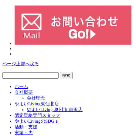
ページ上部へ戻る
検
索:
ホーム
会社概要
会社理念
やよいLiving東仙北店
やよいLiving 奥州市 前沢店
認定資格専門スタッフ
やよいLivingのSDGｓ
活動・支援
実績・声