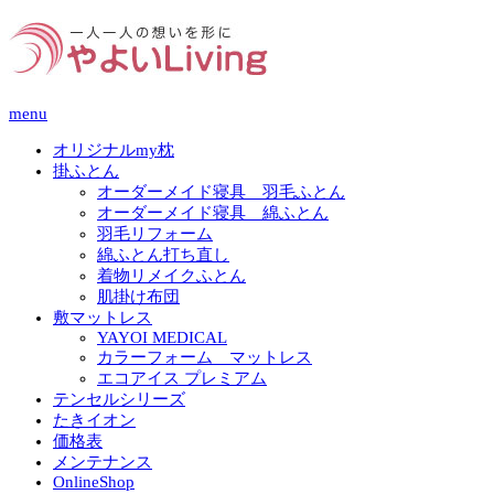
menu
オリジナルmy枕
掛ふとん
オーダーメイド寝具 羽毛ふとん
オーダーメイド寝具 綿ふとん
羽毛リフォーム
綿ふとん打ち直し
着物リメイクふとん
肌掛け布団
敷マットレス
YAYOI MEDICAL
カラーフォーム マットレス
エコアイス プレミアム
テンセルシリーズ
たきイオン
価格表
メンテナンス
OnlineShop