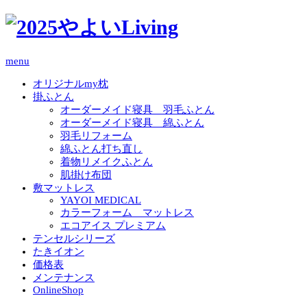
menu
オリジナルmy枕
掛ふとん
オーダーメイド寝具 羽毛ふとん
オーダーメイド寝具 綿ふとん
羽毛リフォーム
綿ふとん打ち直し
着物リメイクふとん
肌掛け布団
敷マットレス
YAYOI MEDICAL
カラーフォーム マットレス
エコアイス プレミアム
テンセルシリーズ
たきイオン
価格表
メンテナンス
OnlineShop