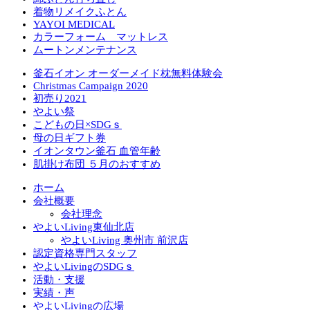
着物リメイクふとん
YAYOI MEDICAL
カラーフォーム マットレス
ムートンメンテナンス
釜石イオン オーダーメイド枕無料体験会
Christmas Campaign 2020
初売り2021
やよい祭
こどもの日×SDGｓ
母の日ギフト券
イオンタウン釜石 血管年齢
肌掛け布団 ５月のおすすめ
ホーム
会社概要
会社理念
やよいLiving東仙北店
やよいLiving 奥州市 前沢店
認定資格専門スタッフ
やよいLivingのSDGｓ
活動・支援
実績・声
やよいLivingの広場