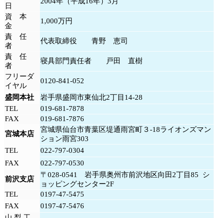
2004年（平成16年）3月
日
資 本
1,000万円
金
責 任
代表取締役 青野 恵司
者
責 任
寝具部門責任者 戸田 直樹
者
フリーダ
0120-841-052
イヤル
盛岡本社
岩手県盛岡市東仙北2丁目14-28
TEL
019-681-7878
FAX
019-681-7876
宮城県仙台市青葉区堤通雨宮町３-18ライオンズマン
宮城本店
ション雨宮303
TEL
022-797-0304
FAX
022-797-0530
〒028-0541 岩手県奥州市前沢地区向田2丁目85 シ
前沢支店
ョッピングセンター2F
TEL
0197-47-5475
FAX
0197-47-5476
山 梨 工