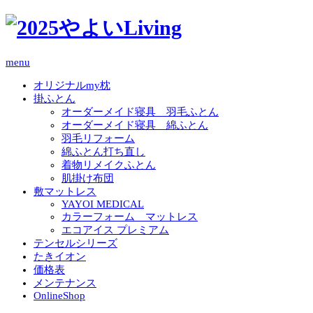
menu
オリジナルmy枕
掛ふとん
オーダーメイド寝具 羽毛ふとん
オーダーメイド寝具 綿ふとん
羽毛リフォーム
綿ふとん打ち直し
着物リメイクふとん
肌掛け布団
敷マットレス
YAYOI MEDICAL
カラーフォーム マットレス
エコアイス プレミアム
テンセルシリーズ
たきイオン
価格表
メンテナンス
OnlineShop