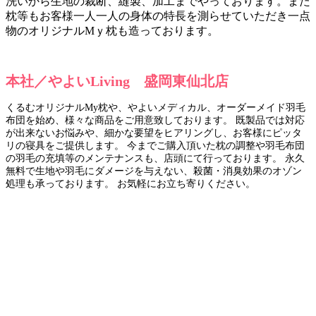
洗いから生地の裁断、縫製、加工までやっております。
また
枕等もお客様一人一人の身体の特長を測らせていただき一点
物のオリジナルMｙ枕も造っております。
本社／やよいLiving 盛岡東仙北店
くるむオリジナルMy枕や、やよいメディカル、オーダーメイド羽毛
布団を始め、様々な商品をご用意致しております。 既製品では対応
が出来ないお悩みや、細かな要望をヒアリングし、お客様にピッタ
リの寝具をご提供します。 今までご購入頂いた枕の調整や羽毛布団
の羽毛の充填等のメンテナンスも、店頭にて行っております。 永久
無料で生地や羽毛にダメージを与えない、殺菌・消臭効果のオゾン
処理も承っております。 お気軽にお立ち寄りください。