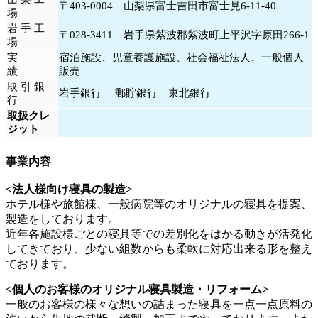
〒403-0004 山梨県富士吉田市富士見6-11-40
場
岩 手 工
〒028-3411 岩手県紫波郡紫波町上平沢字原田266-1
場
実
宿泊施設、児童養護施設、社会福祉法人、一般個人
績
販売
取 引 銀
岩手銀行 郵貯銀行 東北銀行
行
取扱クレ
ジット
事業内容
<法人様向け寝具の製造>
ホテル様や旅館様、一般病院等のオリジナルの寝具を提案、
製造をしております。
近年各施設様ごとの寝具等での差別化をはかる動きが活発化
してきており、少ない組数からも柔軟に対応出来る形
を整え
ております。
<個人のお客様のオリジナル寝具製造・リフォーム>
一般のお客様の様々な想いの詰まった寝具を一点一点原料の